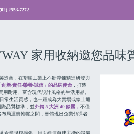
(02) 2553-7272
YWAY 家用收納邀您品味
膠品製造商，在塑膠工業上不斷淬鍊精進研發與
創新‧責任‧榮譽‧誠信」的品牌使命
，打造
來實用耐用、富含現代設計風格的生活用品。
用戶日常生活質感，也一躍成為大賣場或線上通
0 國際品質標準，並
外銷 5 大洲 40 餘國，
不僅
路布局運籌帷幄之間，更體現出企業領導者
Previous
，隨著企業規模擴張，用以維運自建主機的設備